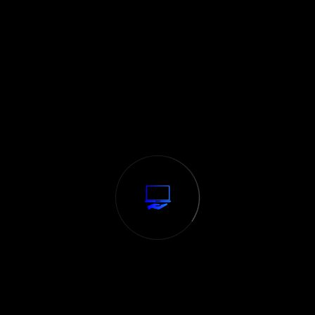
febrero 2026
enero 2026
noviembre 2025
octubre 2025
agosto 2025
junio 2025