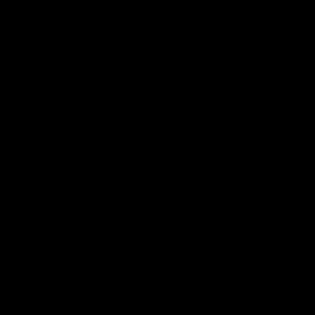
Pages
Services
Projects
Blog
Con