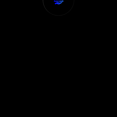
r
Moyenne
, Baccarat
Élevée
parmi les joueurs, grâce à leurs graphismes attrayants
dédiée aux jeux avec croupiers en direct vous permet
 restant chez vous.
es De Jouer En
eux avantages :