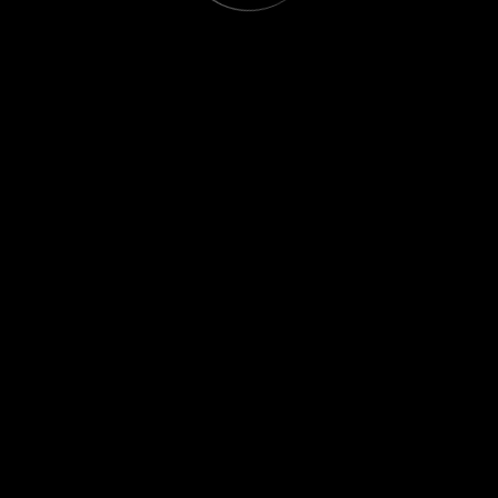
Ruleta Online Con Crupier En Directo
23 julio 2026
Casino Que Funciona Sin App
Archivos
julio 2026
junio 2026