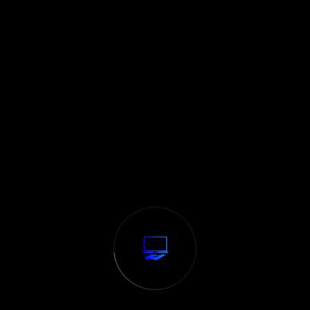
Chatbots
Consulting
Divaspin
Dragonia Casino
Dragonia Casino Login
Fugu Casino