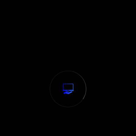
febrero 2026
enero 2026
noviembre 2025
octubre 2025
agosto 2025
junio 2025