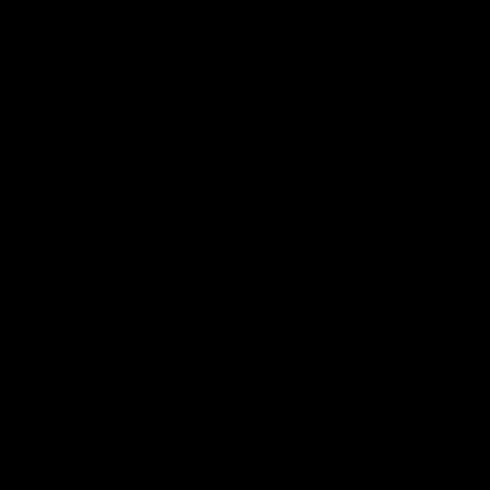
Categories
AI Strategy
Automation