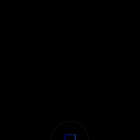
ov brez tveganja.
ihovo zvestobo.
rabe Bonus Kod
sti, ki jih ne smete spregledati:
e več priložnosti za zmago.
ogočajo igranje brez stroškov.
usite nove igre.
motivira k nadaljnjem igranju.