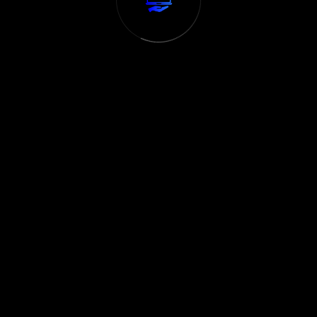
i Gambloria
aven in hiter. Tukaj je korak-po-korak vodnik:
.
na blagajni vnesite kodo.
nus.
jljubše igre!
orabo Bonus Kod