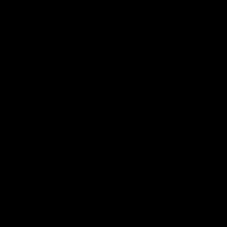
Categories
AI Strategy