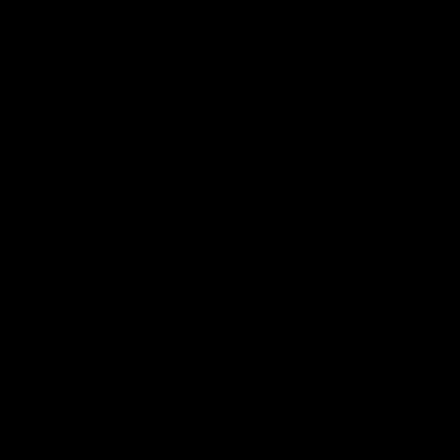
Categories
AI Strategy
Automation